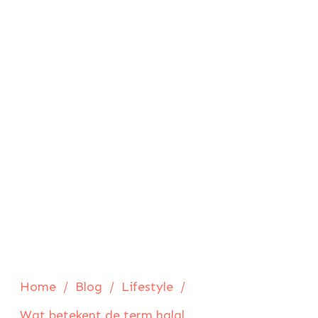
Home
/
Blog
/
Lifestyle
/
Wat betekent de term halal precies?