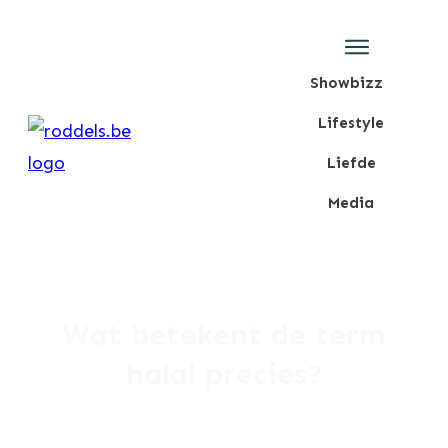
Showbizz
Lifestyle
Liefde
Media
Blog
Wat betekent de term
halal precies?
Redactie Roddels.be